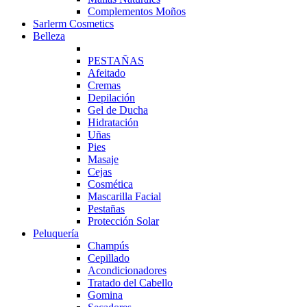
Complementos Moños
Sarlerm Cosmetics
Belleza
PESTAÑAS
Afeitado
Cremas
Depilación
Gel de Ducha
Hidratación
Uñas
Pies
Masaje
Cejas
Cosmética
Mascarilla Facial
Pestañas
Protección Solar
Peluquería
Champús
Cepillado
Acondicionadores
Tratado del Cabello
Gomina