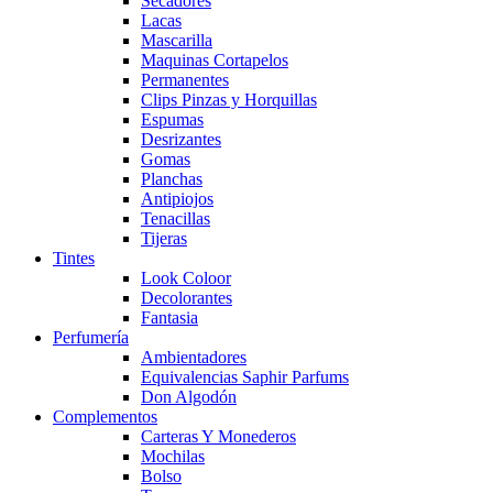
Secadores
Lacas
Mascarilla
Maquinas Cortapelos
Permanentes
Clips Pinzas y Horquillas
Espumas
Desrizantes
Gomas
Planchas
Antipiojos
Tenacillas
Tijeras
Tintes
Look Coloor
Decolorantes
Fantasia
Perfumería
Ambientadores
Equivalencias Saphir Parfums
Don Algodón
Complementos
Carteras Y Monederos
Mochilas
Bolso