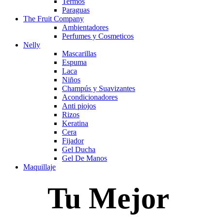
Termos
Paraguas
The Fruit Company
Ambientadores
Perfumes y Cosmeticos
Nelly
Mascarillas
Espuma
Laca
Niños
Champús y Suavizantes
Acondicionadores
Anti piojos
Rizos
Keratina
Cera
Fijador
Gel Ducha
Gel De Manos
Maquillaje
Tu Mejor