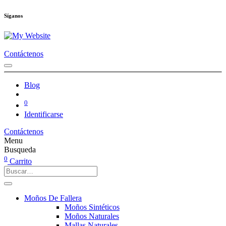
Síganos
Contáctenos
Blog
0
Identificarse
Contáctenos
Menu
Busqueda
0
Carrito
Moños De Fallera
Moños Sintéticos
Moños Naturales
Mallas Naturales