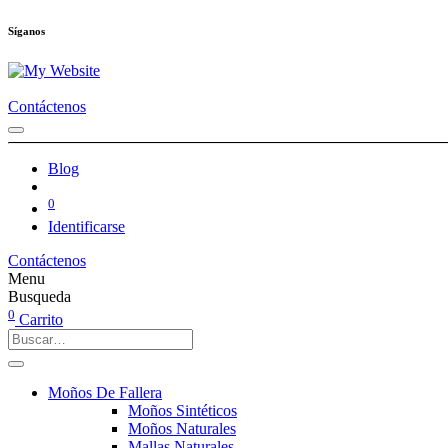
Síganos
Contáctenos
Blog
0
Identificarse
Contáctenos
Menu
Busqueda
0
Carrito
Moños De Fallera
Moños Sintéticos
Moños Naturales
Mallas Naturales