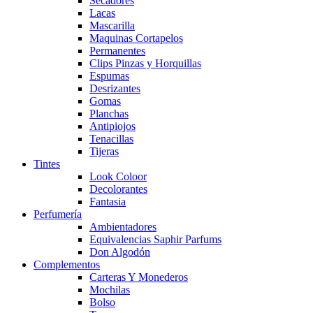
Secadores
Lacas
Mascarilla
Maquinas Cortapelos
Permanentes
Clips Pinzas y Horquillas
Espumas
Desrizantes
Gomas
Planchas
Antipiojos
Tenacillas
Tijeras
Tintes
Look Coloor
Decolorantes
Fantasia
Perfumería
Ambientadores
Equivalencias Saphir Parfums
Don Algodón
Complementos
Carteras Y Monederos
Mochilas
Bolso