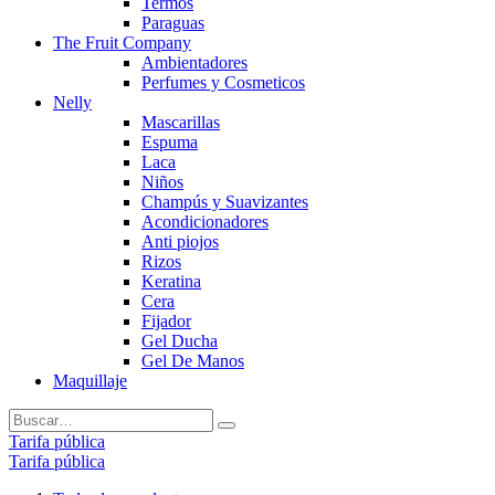
Termos
Paraguas
The Fruit Company
Ambientadores
Perfumes y Cosmeticos
Nelly
Mascarillas
Espuma
Laca
Niños
Champús y Suavizantes
Acondicionadores
Anti piojos
Rizos
Keratina
Cera
Fijador
Gel Ducha
Gel De Manos
Maquillaje
Tarifa pública
Tarifa pública