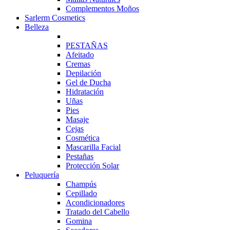
Complementos Moños
Sarlerm Cosmetics
Belleza
PESTAÑAS
Afeitado
Cremas
Depilación
Gel de Ducha
Hidratación
Uñas
Pies
Masaje
Cejas
Cosmética
Mascarilla Facial
Pestañas
Protección Solar
Peluquería
Champús
Cepillado
Acondicionadores
Tratado del Cabello
Gomina