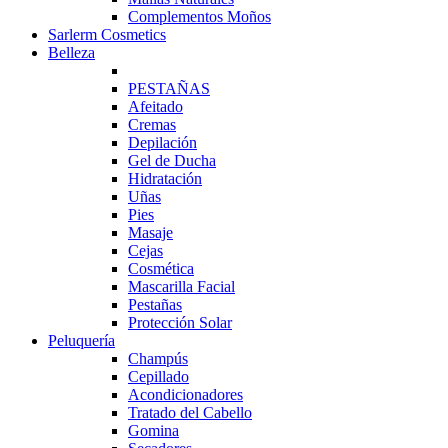
Complementos Moños
Sarlerm Cosmetics
Belleza
PESTAÑAS
Afeitado
Cremas
Depilación
Gel de Ducha
Hidratación
Uñas
Pies
Masaje
Cejas
Cosmética
Mascarilla Facial
Pestañas
Protección Solar
Peluquería
Champús
Cepillado
Acondicionadores
Tratado del Cabello
Gomina