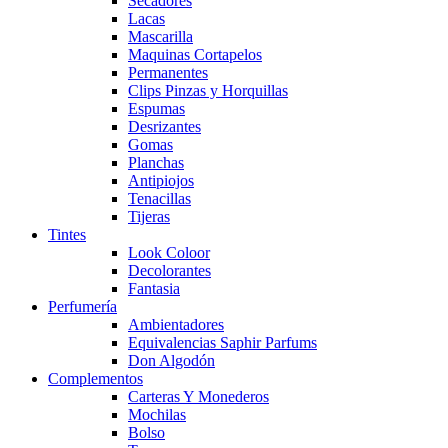
Secadores
Lacas
Mascarilla
Maquinas Cortapelos
Permanentes
Clips Pinzas y Horquillas
Espumas
Desrizantes
Gomas
Planchas
Antipiojos
Tenacillas
Tijeras
Tintes
Look Coloor
Decolorantes
Fantasia
Perfumería
Ambientadores
Equivalencias Saphir Parfums
Don Algodón
Complementos
Carteras Y Monederos
Mochilas
Bolso