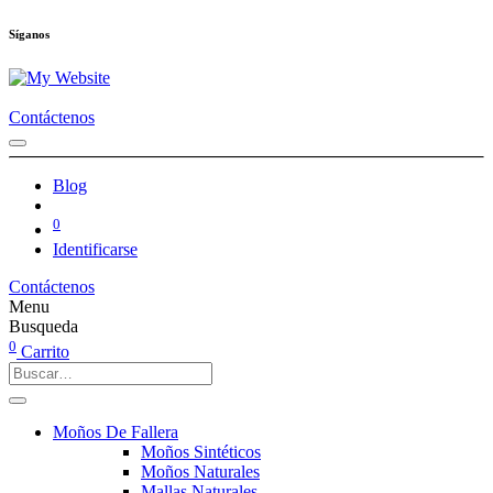
Síganos
Contáctenos
Blog
0
Identificarse
Contáctenos
Menu
Busqueda
0
Carrito
Moños De Fallera
Moños Sintéticos
Moños Naturales
Mallas Naturales