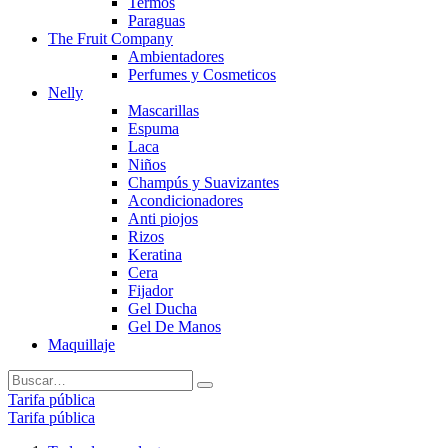
Termos
Paraguas
The Fruit Company
Ambientadores
Perfumes y Cosmeticos
Nelly
Mascarillas
Espuma
Laca
Niños
Champús y Suavizantes
Acondicionadores
Anti piojos
Rizos
Keratina
Cera
Fijador
Gel Ducha
Gel De Manos
Maquillaje
Tarifa pública
Tarifa pública